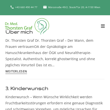
+43 660 490 44 77
Märzstraße 49/2. Stock/Tür 20; A-1150 Wien
Über mich
Dr. Thorsten Graf Dr. Thorsten Graf – Der Mann, dem
Frauen vertrauenOA der Gynäkologie am
Hanuschkrankenhaus der ÖGK und Neuraltherapie-
Spezialist. Authentisch, korrekt ghostwriting und ohne
jegliches Vorurteil Das ist es…
WEITERLESEN
3. Kinderwunsch
Kinderwunsch – Wenn Wünsche Wirklichkeit werden
Fruchtbarkeitsstörungen erfordern eine genaue Diagnostik
und schrittweises Vorgehen, um mögliche Ursachen für